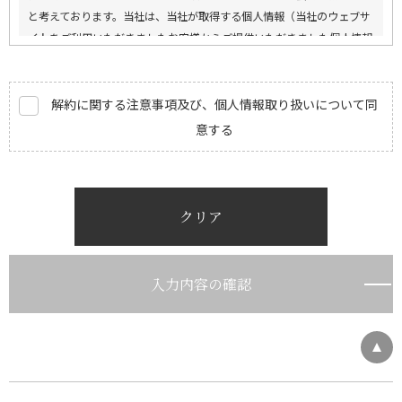
と考えております。当社は、当社が取得する個人情報（当社のウェブサ
イトをご利用いただきましたお客様からご提供いただきました個人情報
を含みます。）を、この個人情報の保護に関する基本方針（以下、「本
方針」といいます。）に基づき、適切に取り扱い、保護に努めます。
解約に関する注意事項及び、個人情報取り扱いについて同
個人情報・個人データの定義
意する
(1) 個人情報とは、生存する個人に関する情報であって、以下のいずれ
かに該当するものをいいます。
①当該情報に含まれる氏名、住所、生年月日、性別、職業、電話番号、
クリア
電子メールアドレス等により特定の個人を識別することができるもの。
②その情報のみでは特定の個人を識別できないが、他の情報と容易に照
合することができ、この照合により特定の個人を識別できることとなる
入力内容の確認
情報。
③個人識別符号（個人情報の保護に関する法律（以下、「個人情報保護
法」といいます。）第2条第2項）が含まれるもの。
(2) 個人データとは、個人情報データベース等（個人情報保護法第16条
第1項）を構成する個人情報をいいます。