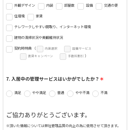
外観デザイン
内装
部屋数
設備
交通の便
住環境
家賃
テレワークしやすい間取り、インターネット環境
建物の清掃状況や美観維持状況
契約時特典 （
内装選択
設備サービス
）
賃貸キャンペーン
手数料割引
7. 入居中の管理サービスはいかがでしたか？
満足
やや満足
普通
やや不満
不満
ご協力ありがとうございます。
※頂いた情報については弊社管理品質の向上の為に使用させて頂きます。