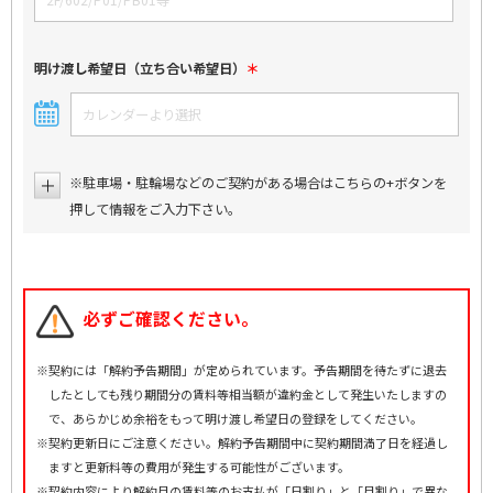
明け渡し希望日（立ち合い希望日）
※駐車場・駐輪場などのご契約がある場合はこちらの+ボタンを
押して情報をご入力下さい。
必ずご確認ください。
※契約には「解約予告期間」が定められています。予告期間を待たずに退去
したとしても残り期間分の賃料等相当額が違約金として発生いたしますの
で、あらかじめ余裕をもって明け渡し希望日の登録をしてください。
※契約更新日にご注意ください。解約予告期間中に契約期間満了日を経過し
ますと更新料等の費用が発生する可能性がございます。
※契約内容により解約月の賃料等のお支払が「日割り」と「月割り」で異な