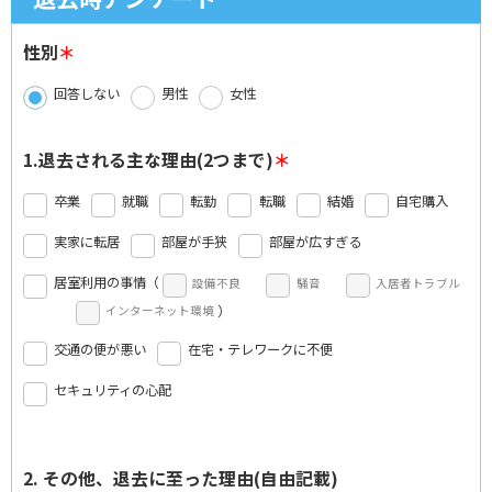
性別
回答しない
男性
女性
1.退去される主な理由(2つまで)
卒業
就職
転勤
転職
結婚
自宅購入
実家に転居
部屋が手狭
部屋が広すぎる
居室利用の事情（
設備不良
騒音
入居者トラブル
）
インターネット環境
交通の便が悪い
在宅・テレワークに不便
セキュリティの心配
2. その他、退去に至った理由(自由記載)